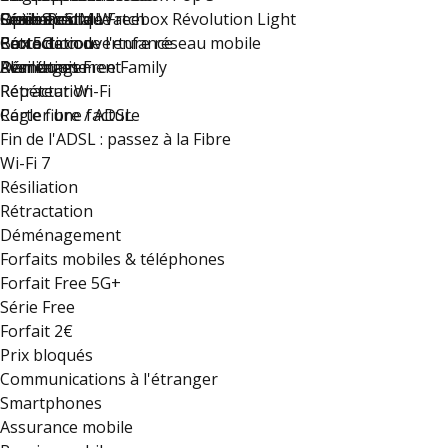
Résiliation
Option eSIM Watch
Guide Pratique
Free recrute !
Série Spéciale Freebox Révolution Light
Rétractation
Carte de couverture réseau mobile
Protection de l'enfance
Box 5G
Déménagement
Résiliation
Plan du site
Avantages Free Family
Rétractation
Répéteur Wi-Fi
Régler une facture
Carte fibre / ADSL
Fin de l'ADSL : passez à la Fibre
Wi-Fi 7
Résiliation
Rétractation
Déménagement
Forfaits mobiles & téléphones
Forfait Free 5G+
Série Free
Forfait 2€
Prix bloqués
Communications à l'étranger
Smartphones
Assurance mobile