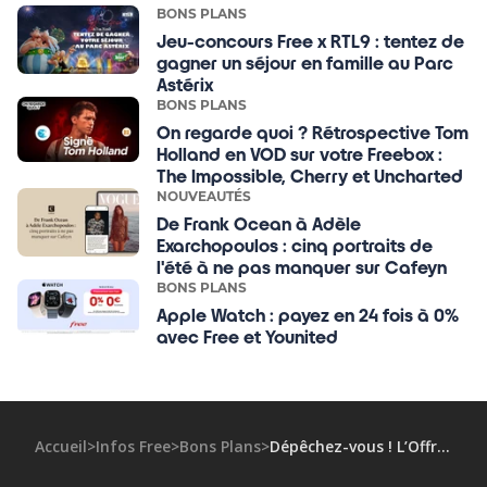
BONS PLANS
Jeu-concours Free x RTL9 : tentez de
gagner un séjour en famille au Parc
Astérix
BONS PLANS
On regarde quoi ? Rétrospective Tom
Holland en VOD sur votre Freebox :
The Impossible, Cherry et Uncharted
NOUVEAUTÉS
De Frank Ocean à Adèle
Exarchopoulos : cinq portraits de
l'été à ne pas manquer sur Cafeyn
BONS PLANS
Apple Watch : payez en 24 fois à 0%
avec Free et Younited
Accueil
>
Infos Free
>
Bons Plans
>
Dépêchez-vous ! L’Offre Spéciale CANAL+CINE SERIES est à 25€99/mois pendant 12 mois !