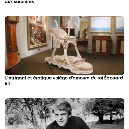
aux sorcières
L’intrigant et érotique «siège d’amour» du roi Édouard
VII