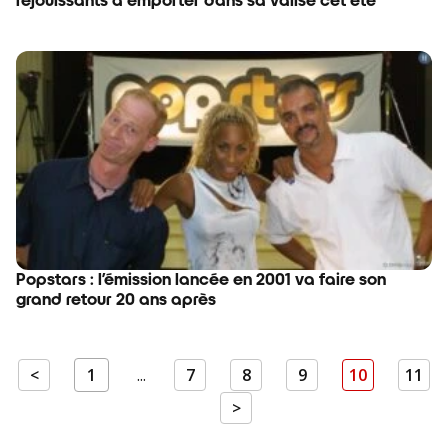
réjouissants à emporter dans sa valise cet été
Popstars : l’émission lancée en 2001 va faire son
grand retour 20 ans après
<
1
...
7
8
9
10
11
>