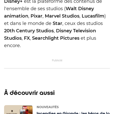
Disney+
est la plateforme des contenus de
l'ensemble de ses studios (
Walt Disney
animation
,
Pixar
,
Marvel Studios
,
Lucasfilm
)
et dans le monde de
Star
, ceux des studios
20th Century Studios
,
Disney Television
Studios
,
FX
,
Searchlight Pictures
et plus
encore.
Publicité
À découvrir aussi
NOUVEAUTÉS
Incendies en Gironde : les héros de la