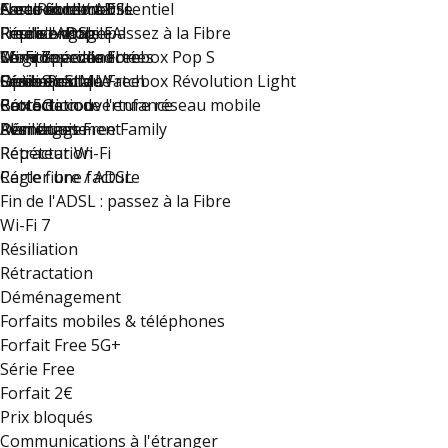
Carte fibre / ADSL
Assurance mobile
Nous contacter
Free Réunion
Freebox Ultra Essentiel
Fin de l'ADSL : passez à la Fibre
Reprise mobile
Résiliez votre FAI
Free s'engage
Freebox Pop
Wi-Fi 7
Montres connectées
Compte accès libre
Le groupe Iliad
Série Spéciale Freebox Pop S
Résiliation
Option eSIM Watch
Guide Pratique
Free recrute !
Série Spéciale Freebox Révolution Light
Rétractation
Carte de couverture réseau mobile
Protection de l'enfance
Box 5G
Déménagement
Résiliation
Plan du site
Avantages Free Family
Rétractation
Répéteur Wi-Fi
Régler une facture
Carte fibre / ADSL
Fin de l'ADSL : passez à la Fibre
Wi-Fi 7
Résiliation
Rétractation
Déménagement
Forfaits mobiles & téléphones
Forfait Free 5G+
Série Free
Forfait 2€
Prix bloqués
Communications à l'étranger