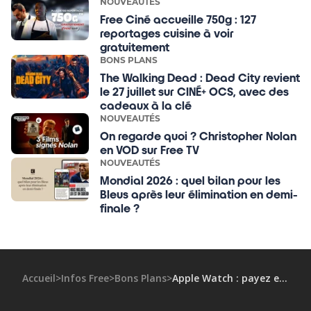
NOUVEAUTÉS
Free Ciné accueille 750g : 127
reportages cuisine à voir
gratuitement
BONS PLANS
The Walking Dead : Dead City revient
le 27 juillet sur CINÉ+ OCS, avec des
cadeaux à la clé
NOUVEAUTÉS
On regarde quoi ? Christopher Nolan
en VOD sur Free TV
NOUVEAUTÉS
Mondial 2026 : quel bilan pour les
Bleus après leur élimination en demi-
finale ?
Accueil
>
Infos Free
>
Bons Plans
>
Apple Watch : payez en 24 fois à 0% avec Free et Younited