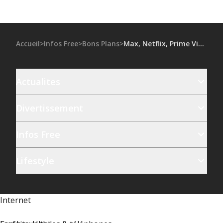
Accueil
>
Infos Free
>
Bons Plans
>
Max, Netflix, Prime Video : découvrez comment activer ces services de streaming inclus pour profiter pleinement de votre Freebox Ultra
Actualites
Divertissement
Infos Free
Lifestyle
Internet