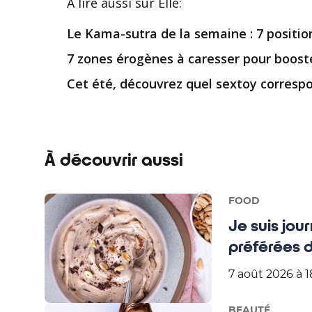
À lire aussi
sur Elle
:
Le Kama-sutra de la semaine : 7 positio
7 zones érogènes à caresser pour booster 
Cet été, découvrez quel sextoy correspo
À découvrir aussi
FOOD
Je suis jou
préférées
7 août 2026 à 1
BEAUTÉ