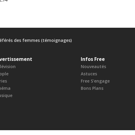
référés des femmes (témoignages)
vertissement
Infos Free
lévision
Nouveautés
ople
Astuces
ries
Free S'engage
néma
Bons Plans
sique