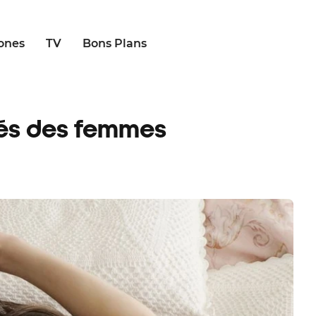
ones
TV
Bons Plans
́rés des femmes