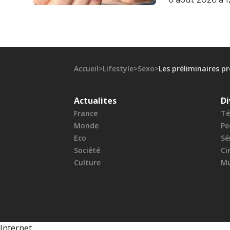
Accueil
>
Lifestyle
>
Sexo
>
Les préliminaires p
Actualites
Di
France
Té
Monde
Pe
Eco
Sé
Société
Ci
Culture
Mu
Internet