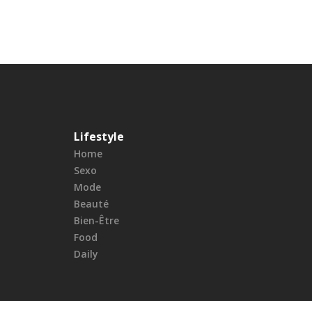
Lifestyle
Home
Sexo
Mode
Beauté
Bien-Être
Food
Daily