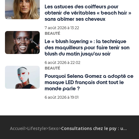
Les astuces des coiffeurs pour
obtenir de véritables « beach hair »
sans abîmer ses cheveux
7 août 2026 à 13:22
BEAUTÉ
Le « blush layering » : la technique
des maquilleurs pour faire tenir son
blush du matin jusqu'au soir
6 août 2026 à 22:02
BEAUTÉ
Pourquoi Selena Gomez a adopté ce
masque LED français dont tout le
monde parle ?
6 août 2026 à 19:01
Accueil
>
Lifestyle
>
Sexo
>
Consultations chez le psy : une hausse de 50% chez les jeunes mais des délais d’attente toujours plus longs