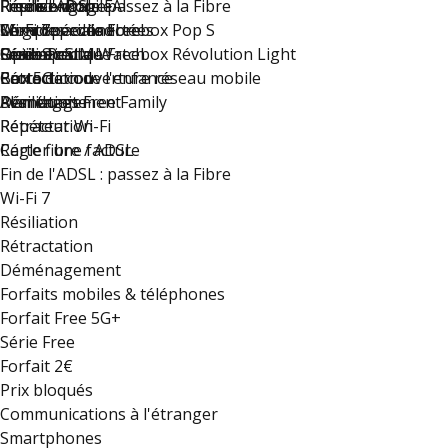
Fin de l'ADSL : passez à la Fibre
Reprise mobile
Résiliez votre FAI
Free s'engage
Freebox Pop
Wi-Fi 7
Montres connectées
Compte accès libre
Le groupe Iliad
Série Spéciale Freebox Pop S
Résiliation
Option eSIM Watch
Guide Pratique
Free recrute !
Série Spéciale Freebox Révolution Light
Rétractation
Carte de couverture réseau mobile
Protection de l'enfance
Box 5G
Déménagement
Résiliation
Plan du site
Avantages Free Family
Rétractation
Répéteur Wi-Fi
Régler une facture
Carte fibre / ADSL
Fin de l'ADSL : passez à la Fibre
Wi-Fi 7
Résiliation
Rétractation
Déménagement
Forfaits mobiles & téléphones
Forfait Free 5G+
Série Free
Forfait 2€
Prix bloqués
Communications à l'étranger
Smartphones