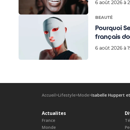
6 août 2026 à 2
BEAUTÉ
Pourquoi S
français d
6 août 2026 à 1
Accueil
>
Lifestyle
>
Mode
>
Isabelle Huppert et
Actualites
Di
France
Té
Monde
Pe