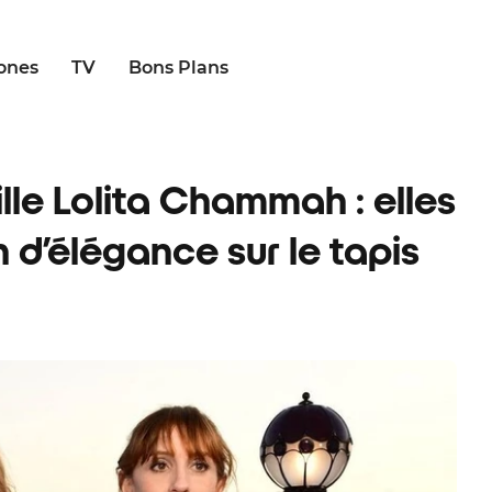
ones
TV
Bons Plans
ille Lolita Chammah : elles
d’élégance sur le tapis