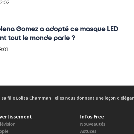
2:02
elena Gomez a adopté ce masque LED
ont tout le monde parle ?
9:01
 sa fille Lolita Chammah : elles nous donnent une leçon d’éléga
vertissement
Infos Free
lévision
Nouveautés
ople
Astuces