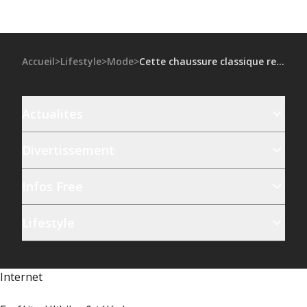
Accueil
>
Lifestyle
>
Mode
>
Cette chaussure classique revient avec un twist inattendu ce printemps
Actualites
Divertissement
Infos Free
Lifestyle
Internet