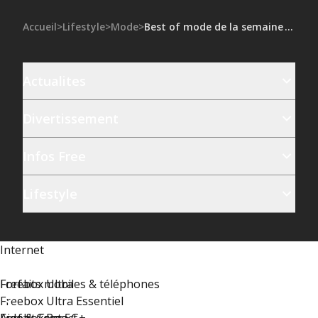
Accueil
>
Lifestyle
>
Mode
>
Best of mode de la semaine : Louis Vuitton dévoile des bijoux en sodalite, Zara Larsson collabore avec Desigual…
Actualites
Divertissement
Infos Free
Lifestyle
Internet
Freebox Ultra
Forfaits mobiles & téléphones
Freebox Ultra Essentiel