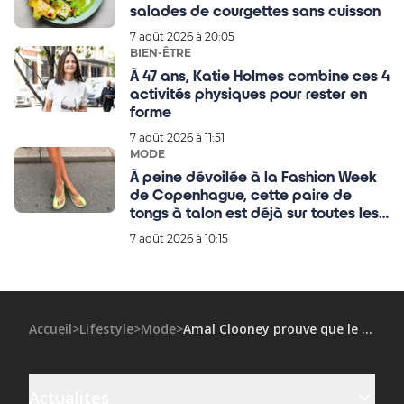
salades de courgettes sans cuisson
7 août 2026 à 20:05
BIEN-ÊTRE
À 47 ans, Katie Holmes combine ces 4
activités physiques pour rester en
forme
7 août 2026 à 11:51
MODE
À peine dévoilée à la Fashion Week
de Copenhague, cette paire de
tongs à talon est déjà sur toutes les
wishlists des filles stylées
7 août 2026 à 10:15
Accueil
>
Lifestyle
>
Mode
>
Amal Clooney prouve que le jean délavé peut être très élégant
Actualites