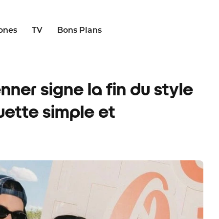
ones
TV
Bons Plans
nner signe la fin du style
uette simple et