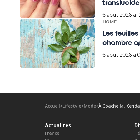
translucide
6 août 2026 à 1
HOME
Les feuilles 
chambre ap
6 août 2026 à 
Accueil
>
Lifestyle
>
Mode
>
À Coachella, Kenda
Actualites
Di
France
Té