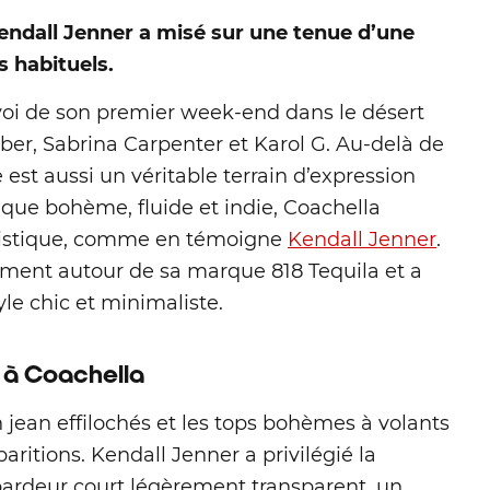
Kendall Jenner a misé sur une tenue d’une
s habituels.
nvoi de son premier week-end dans le désert
eber, Sabrina Carpenter et Karol G. Au-delà de
t aussi un véritable terrain d’expression
ue bohème, fluide et indie, Coachella
ylistique, comme en témoigne
Kendall Jenner
.
nement autour de sa marque 818 Tequila et a
yle chic et minimaliste.
r à Coachella
n jean effilochés et les tops bohèmes à volants
aritions. Kendall Jenner a privilégié la
ébardeur court légèrement transparent, un