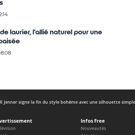
s
2:14
de laurier, l'allié naturel pour une
aisée
08:08
ll Jenner signe la fin du style bohème avec une silhouette simpl
vertissement
Infos Free
lévision
Nouveautés