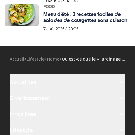
10 août 2026 à 11:30
FOOD
Menu d’été : 3 recettes faciles de
salades de courgettes sans cuisson
7 août 2026 à 20:05
Accueil
>
Lifestyle
>
Home
>
Qu’est-ce que le « jardinage du chaos », pour un beau jardin sans effort ?
Actualites
Divertissement
Infos Free
Lifestyle