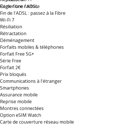
Régler une facture
Carte fibre / ADSL
Fin de l'ADSL : passez à la Fibre
Wi-Fi 7
Résiliation
Rétractation
Déménagement
Forfaits mobiles & téléphones
Forfait Free 5G+
Série Free
Forfait 2€
Prix bloqués
Communications à l'étranger
Smartphones
Assurance mobile
Reprise mobile
Montres connectées
Option eSIM Watch
Carte de couverture réseau mobile