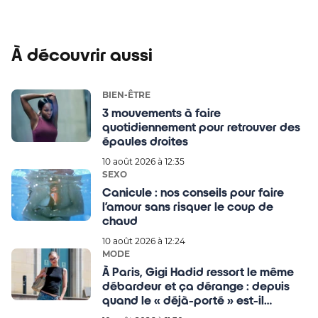
À découvrir aussi
BIEN-ÊTRE
3 mouvements à faire
quotidiennement pour retrouver des
épaules droites
10 août 2026 à 12:35
SEXO
Canicule : nos conseils pour faire
l’amour sans risquer le coup de
chaud
10 août 2026 à 12:24
MODE
À Paris, Gigi Hadid ressort le même
débardeur et ça dérange : depuis
quand le « déjà-porté » est-il
devenu un faux pas mode ?