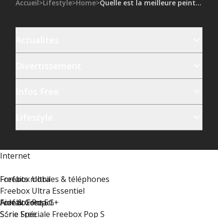
Accueil
>
Lifestyle
>
Home
>
Quelle est la meilleure peinture pour l’extérieur ?
Actualites
Divertissement
Infos Free
Lifestyle
Internet
Freebox Ultra
Forfaits mobiles & téléphones
Freebox Ultra Essentiel
Freebox Pop
Forfait Free 5G+
Aide & Contact
Série Spéciale Freebox Pop S
Série Free