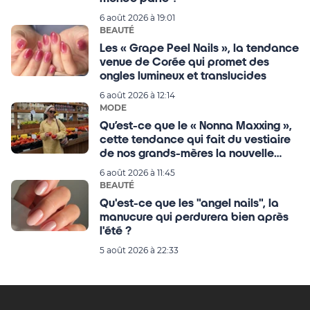
6 août 2026 à 19:01
BEAUTÉ
Les « Grape Peel Nails », la tendance
venue de Corée qui promet des
ongles lumineux et translucides
6 août 2026 à 12:14
MODE
Qu’est-ce que le « Nonna Maxxing »,
cette tendance qui fait du vestiaire
de nos grands-mères la nouvelle
référence mode de l’été ?
6 août 2026 à 11:45
BEAUTÉ
Qu'est-ce que les "angel nails", la
manucure qui perdurera bien après
l'été ?
5 août 2026 à 22:33