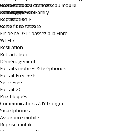
Rétractation
Carte de couverture réseau mobile
Protection de l'enfance
Box 5G
Déménagement
Résiliation
Plan du site
Avantages Free Family
Rétractation
Répéteur Wi-Fi
Régler une facture
Carte fibre / ADSL
Fin de l'ADSL : passez à la Fibre
Wi-Fi 7
Résiliation
Rétractation
Déménagement
Forfaits mobiles & téléphones
Forfait Free 5G+
Série Free
Forfait 2€
Prix bloqués
Communications à l'étranger
Smartphones
Assurance mobile
Reprise mobile