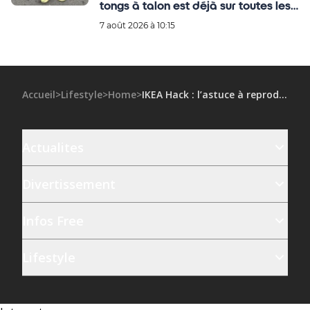
tongs à talon est déjà sur toutes les
wishlists des filles stylées
7 août 2026 à 10:15
Accueil
>
Lifestyle
>
Home
>
IKEA Hack : l’astuce à reproduire pour agrandir une petite terrasse
Actualites
Divertissement
Infos Free
Lifestyle