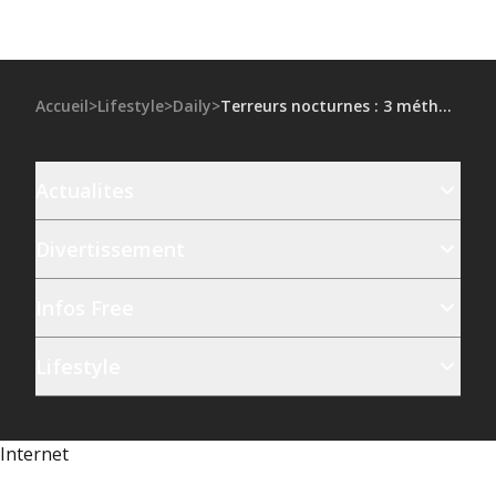
Accueil
>
Lifestyle
>
Daily
>
Terreurs nocturnes : 3 méthodes qui marchent pour aider son enfant à s'endormir sereinement
Actualites
Divertissement
Infos Free
Lifestyle
Internet