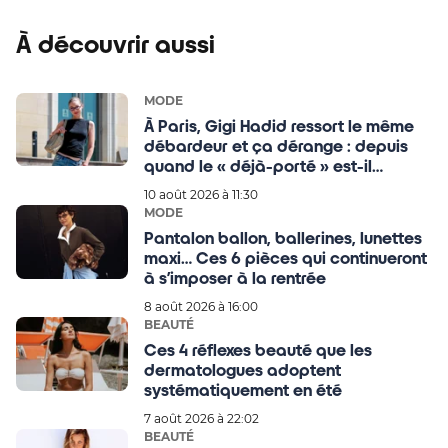
À découvrir aussi
MODE
À Paris, Gigi Hadid ressort le même
débardeur et ça dérange : depuis
quand le « déjà-porté » est-il
devenu un faux pas mode ?
10 août 2026 à 11:30
MODE
Pantalon ballon, ballerines, lunettes
maxi… Ces 6 pièces qui continueront
à s’imposer à la rentrée
8 août 2026 à 16:00
BEAUTÉ
Ces 4 réflexes beauté que les
dermatologues adoptent
systématiquement en été
7 août 2026 à 22:02
BEAUTÉ