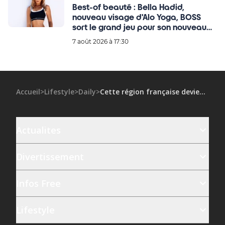
Best-of beauté : Bella Hadid,
nouveau visage d'Alo Yoga, BOSS
sort le grand jeu pour son nouveau
parfum
7 août 2026 à 17:30
Accueil
>
Lifestyle
>
Daily
>
Cette région française devient la nouvelle alternative aux Alpes
Actualites
Divertissement
Infos Free
Lifestyle