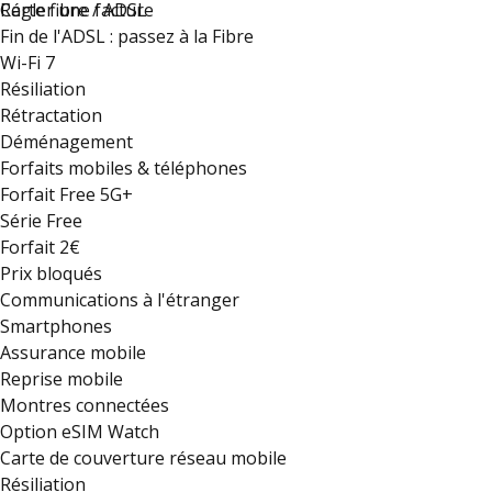
Régler une facture
Carte fibre / ADSL
Fin de l'ADSL : passez à la Fibre
Wi-Fi 7
Résiliation
Rétractation
Déménagement
Forfaits mobiles & téléphones
Forfait Free 5G+
Série Free
Forfait 2€
Prix bloqués
Communications à l'étranger
Smartphones
Assurance mobile
Reprise mobile
Montres connectées
Option eSIM Watch
Carte de couverture réseau mobile
Résiliation