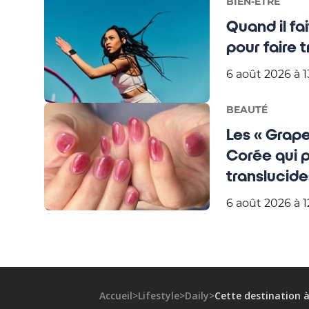
BIEN-ÊTRE
Quand il fa
pour faire t
6 août 2026 à 1
BEAUTÉ
Les « Grape
Corée qui 
translucide
6 août 2026 à 1
Accueil
>
Lifestyle
>
Daily
>
Cette destination à