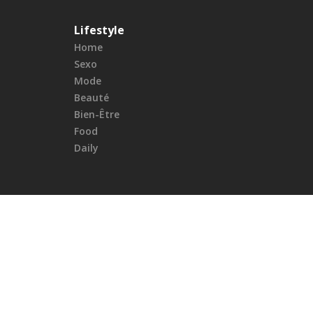
Lifestyle
Home
Sexo
Mode
Beauté
Bien-Être
Food
Daily