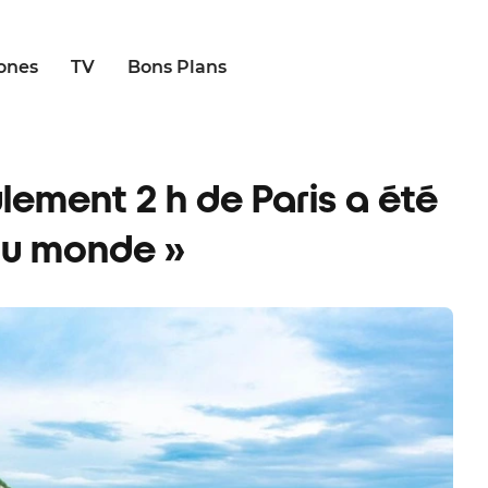
ones
TV
Bons Plans
lement 2 h de Paris a été
 au monde »