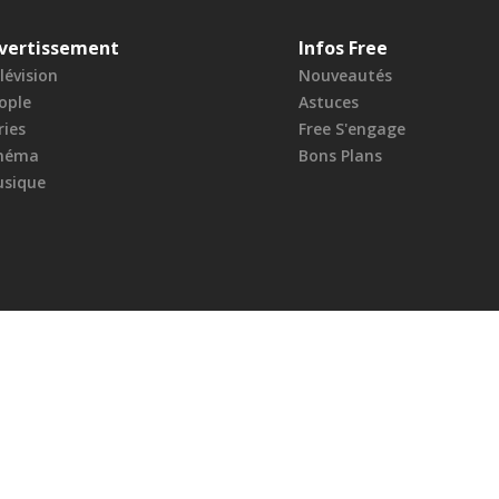
vertissement
Infos Free
lévision
Nouveautés
ople
Astuces
ries
Free S'engage
néma
Bons Plans
sique