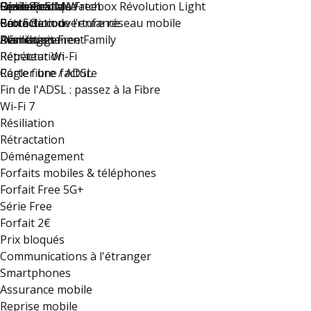
Résiliation
Option eSIM Watch
Guide Pratique
Free recrute !
Série Spéciale Freebox Révolution Light
Rétractation
Carte de couverture réseau mobile
Protection de l'enfance
Box 5G
Déménagement
Résiliation
Plan du site
Avantages Free Family
Rétractation
Répéteur Wi-Fi
Régler une facture
Carte fibre / ADSL
Fin de l'ADSL : passez à la Fibre
Wi-Fi 7
Résiliation
Rétractation
Déménagement
Forfaits mobiles & téléphones
Forfait Free 5G+
Série Free
Forfait 2€
Prix bloqués
Communications à l'étranger
Smartphones
Assurance mobile
Reprise mobile