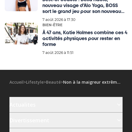
nouveau visage d'Alo Yoga, BOSS
sort le grand jeu pour son nouveau
parfum
7 août 2026 à 17:30
BIEN-ÊTRE
À 47 ans, Katie Holmes combine ces 4
activités physiques pour rester en
forme
7 août 2026 à 11:51
Accueil
>
Lifestyle
>
Beauté
>
Non à la maigreur extrême : Anne Hathaway impose ses règles sur le tournage du Diable s'habille en Prada 2
Actualites
Divertissement