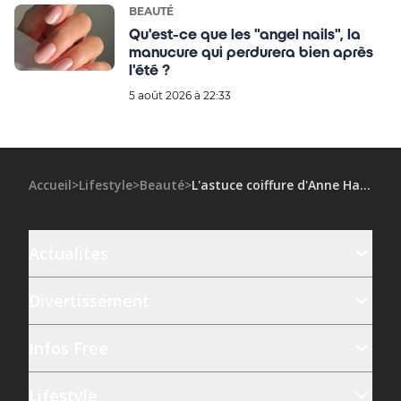
BEAUTÉ
Qu'est-ce que les "angel nails", la
manucure qui perdurera bien après
l'été ?
5 août 2026 à 22:33
Accueil
>
Lifestyle
>
Beauté
>
L'astuce coiffure d'Anne Hathaway pour lifter les traits sans chirurgie
Actualites
Divertissement
Infos Free
Lifestyle