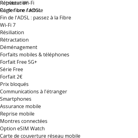
Rétractation
Répéteur Wi-Fi
Régler une facture
Carte fibre / ADSL
Fin de l'ADSL : passez à la Fibre
Wi-Fi 7
Résiliation
Rétractation
Déménagement
Forfaits mobiles & téléphones
Forfait Free 5G+
Série Free
Forfait 2€
Prix bloqués
Communications à l'étranger
Smartphones
Assurance mobile
Reprise mobile
Montres connectées
Option eSIM Watch
Carte de couverture réseau mobile