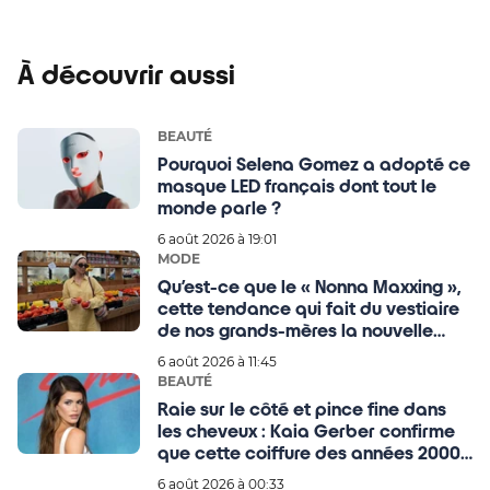
À découvrir aussi
BEAUTÉ
Pourquoi Selena Gomez a adopté ce
masque LED français dont tout le
monde parle ?
6 août 2026 à 19:01
MODE
Qu’est-ce que le « Nonna Maxxing »,
cette tendance qui fait du vestiaire
de nos grands-mères la nouvelle
référence mode de l’été ?
6 août 2026 à 11:45
BEAUTÉ
Raie sur le côté et pince fine dans
les cheveux : Kaia Gerber confirme
que cette coiffure des années 2000
est toujours tendance
6 août 2026 à 00:33