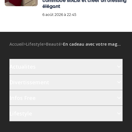
commode MALM et créer un dressing
élégant
6 août 2026 à 22:45
Accueil
>
Lifestyle
>
Beauté
>
En cadeau avec votre magazine ELLE : Banana Rush, la nouvelle fragrance de Juliette has a gun
Actualites
Divertissement
Infos Free
Lifestyle