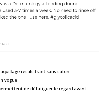
 was a Dermatology attending during
 used 3-7 times a week. No need to rinse off.
nked the one I use here. #glycolicacid
Publicité
aquillage récalcitrant sans coton
en vogue
permettent de défatiguer le regard avant