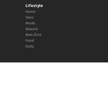
Lifestyle
Home
Sexo
Mode
Beauté
Bien-Être
Food
Daily