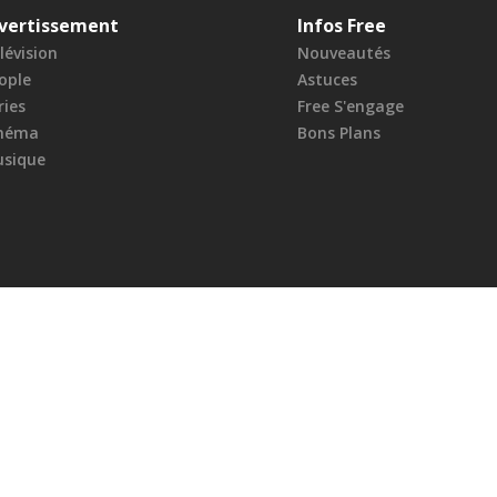
vertissement
Infos Free
lévision
Nouveautés
ople
Astuces
ries
Free S'engage
néma
Bons Plans
sique