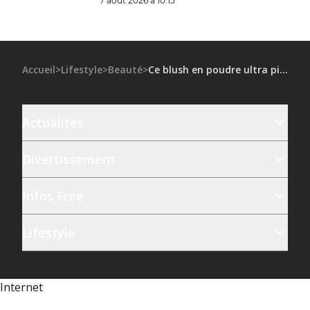
7 août 2026 à 10:15
Accueil
>
Lifestyle
>
Beauté
>
Ce blush en poudre ultra pigmenté fait le buzz sur les réseaux sociaux
Actualites
Divertissement
Infos Free
Lifestyle
Internet