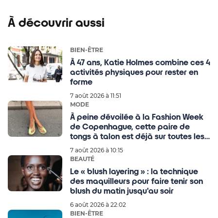
À découvrir aussi
BIEN-ÊTRE
À 47 ans, Katie Holmes combine ces 4
activités physiques pour rester en
forme
7 août 2026 à 11:51
MODE
À peine dévoilée à la Fashion Week
de Copenhague, cette paire de
tongs à talon est déjà sur toutes les
wishlists des filles stylées
7 août 2026 à 10:15
BEAUTÉ
Le « blush layering » : la technique
des maquilleurs pour faire tenir son
blush du matin jusqu'au soir
6 août 2026 à 22:02
BIEN-ÊTRE