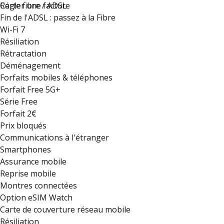
Régler une facture
Carte fibre / ADSL
Fin de l'ADSL : passez à la Fibre
Wi-Fi 7
Résiliation
Rétractation
Déménagement
Forfaits mobiles & téléphones
Forfait Free 5G+
Série Free
Forfait 2€
Prix bloqués
Communications à l'étranger
Smartphones
Assurance mobile
Reprise mobile
Montres connectées
Option eSIM Watch
Carte de couverture réseau mobile
Résiliation