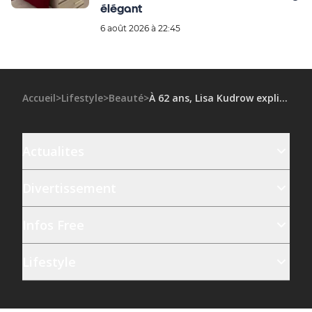
élégant
6 août 2026 à 22:45
Accueil
>
Lifestyle
>
Beauté
>
À 62 ans, Lisa Kudrow explique pourquoi elle a décidé d’abandonner le Botox après l’avoir testé
Actualites
Divertissement
Infos Free
Lifestyle