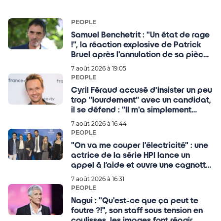
PEOPLE
Samuel Benchetrit : "Un état de rage
!", la réaction explosive de Patrick
Bruel après l'annulation de sa pièce
de théâtre
7 août 2026 à 19:05
PEOPLE
Cyril Féraud accusé d'insister un peu
trop "lourdement" avec un candidat,
il se défend : "Il m'a simplement
touché"
7 août 2026 à 16:44
PEOPLE
"On va me couper l'électricité" : une
actrice de la série HPI lance un
appel à l’aide et ouvre une cagnotte
pour l'aider financièrement !
7 août 2026 à 16:31
PEOPLE
Nagui : "Qu'est-ce que ça peut te
foutre ?!", son staff sous tension en
coulisses, les images font réagir