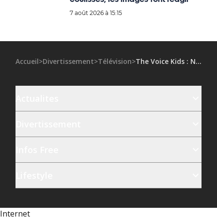
7 août 2026 à 15:15
Accueil
>
Divertissement
>
Télévision
>
The Voice Kids : Nolwenn Leroy endosse le rôle de coach pour la première fois
Actualites
Divertissement
Infos Free
Lifestyle
Internet