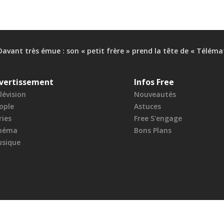
Davant très émue : son « petit frère » prend la tête de « Téléma
vertissement
Infos Free
lévision
Nouveautés
ople
Astuces
ries
Free S'engage
néma
Bons Plans
sique