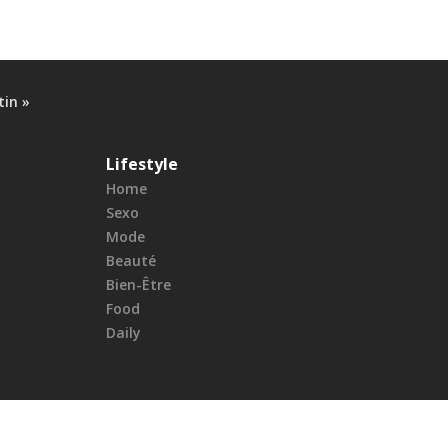
tin »
Lifestyle
Home
Sexo
Mode
Beauté
Bien-Être
Food
Daily