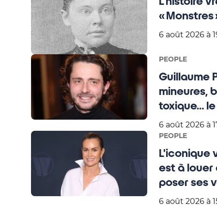
L’histoire v
« Monstres 
6 août 2026 à 1
PEOPLE
Guillaume 
mineures, 
toxique… le
mire !
6 août 2026 à 1
PEOPLE
L'iconique v
est à louer
poser ses v
6 août 2026 à 1