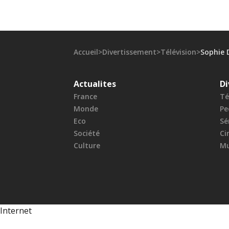
Accueil
>
Divertissement
>
Télévision
>
Sophie 
Actualites
Di
France
Té
Monde
Pe
Eco
Sé
Société
Ci
Culture
Mu
Internet