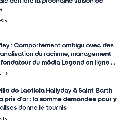
raie derrière la prochaine saison de
»
9:19
Pley : Comportement ambigu avec des
banalisation du racisme, management
 fondateur du média Legend en ligne de
7:06
illa de Laeticia Hallyday à Saint-Barth
 à prix d'or : la somme demandée pour y
alises donne le tournis
5:15