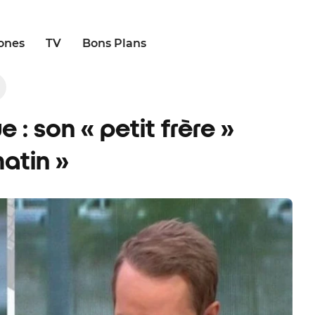
ones
TV
Bons Plans
: son « petit frère »
matin »