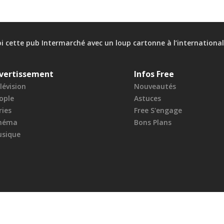
 cette pub Intermarché avec un loup cartonne à l’international
vertissement
Infos Free
lévision
Nouveautés
ople
Astuces
ries
Free S'engage
néma
Bons Plans
sique