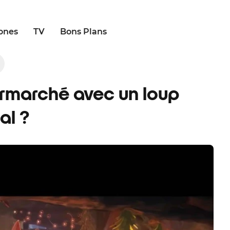
ones
TV
Bons Plans
rmarché avec un loup
al ?