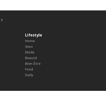
 ?
Lifestyle
Home
Sexo
Mode
Beauté
Bien-Être
Food
Daily