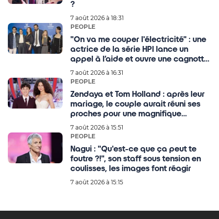
?
7 août 2026 à 18:31
PEOPLE
"On va me couper l'électricité" : une
actrice de la série HPI lance un
appel à l’aide et ouvre une cagnotte
pour l'aider financièrement !
7 août 2026 à 16:31
PEOPLE
Zendaya et Tom Holland : après leur
mariage, le couple aurait réuni ses
proches pour une magnifique
célébration au Royaume-Uni ce
7 août 2026 à 15:51
mardi !
PEOPLE
Nagui : "Qu'est-ce que ça peut te
foutre ?!", son staff sous tension en
coulisses, les images font réagir
7 août 2026 à 15:15