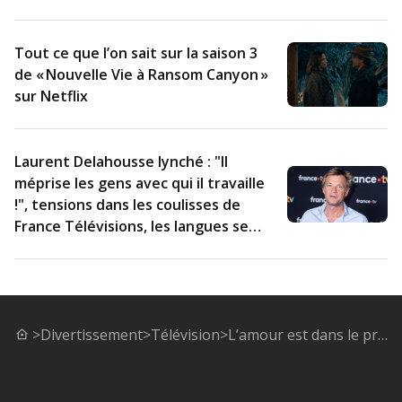
Tout ce que l’on sait sur la saison 3
de « Nouvelle Vie à Ransom Canyon »
sur Netflix
Laurent Delahousse lynché : "Il
méprise les gens avec qui il travaille
!", tensions dans les coulisses de
France Télévisions, les langues se
délient
>
Divertissement
>
Télévision
>
L’amour est dans le pré : on a retrouvé le manteau rose de Justine, la prétendante de Patrice