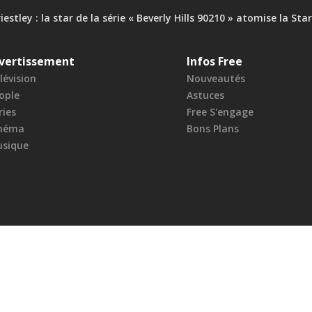
iestley : la star de la série « Beverly Hills 90210 » atomise la St
vertissement
Infos Free
lévision
Nouveautés
ople
Astuces
ries
Free S'engage
néma
Bons Plans
sique