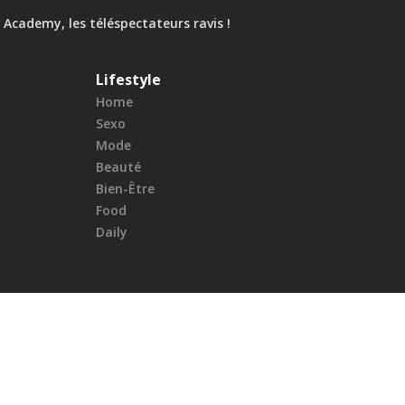
ar Academy, les téléspectateurs ravis !
Lifestyle
Home
Sexo
Mode
Beauté
Bien-Être
Food
Daily