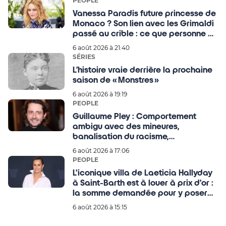
PEOPLE
Vanessa Paradis future princesse de
Monaco ? Son lien avec les Grimaldi
passé au crible : ce que personne ou
presque n'avait imaginé
6 août 2026 à 21:40
SÉRIES
L’histoire vraie derrière la prochaine
saison de « Monstres »
6 août 2026 à 19:19
PEOPLE
Guillaume Pley : Comportement
ambigu avec des mineures,
banalisation du racisme,
management toxique… le fondateur
6 août 2026 à 17:06
du média Legend en ligne de mire !
PEOPLE
L'iconique villa de Laeticia Hallyday
à Saint-Barth est à louer à prix d'or :
la somme demandée pour y poser
ses valises donne le tournis
6 août 2026 à 15:15