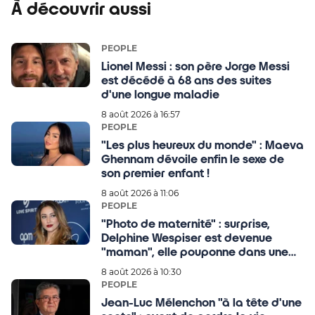
À découvrir aussi
PEOPLE
Lionel Messi : son père Jorge Messi
est décédé à 68 ans des suites
d'une longue maladie
8 août 2026 à 16:57
PEOPLE
"Les plus heureux du monde" : Maeva
Ghennam dévoile enfin le sexe de
son premier enfant !
8 août 2026 à 11:06
PEOPLE
"Photo de maternité" : surprise,
Delphine Wespiser est devenue
"maman", elle pouponne dans une
série de clichés très émouvants
8 août 2026 à 10:30
PEOPLE
Jean-Luc Mélenchon "à la tête d'une