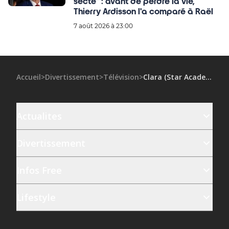
secte" : avant de perdre la vie,
Thierry Ardisson l'a comparé à Raël
7 août 2026 à 23:00
Accueil
>
Divertissement
>
Télévision
>
Clara (Star Academy) : sosie de Diam’s ? La Toile s’enflamme !
Actualites
Divertissement
Infos Free
Lifestyle