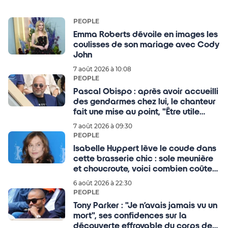
PEOPLE
Emma Roberts dévoile en images les
coulisses de son mariage avec Cody
John
7 août 2026 à 10:08
PEOPLE
Pascal Obispo : après avoir accueilli
des gendarmes chez lui, le chanteur
fait une mise au point, "Être utile
durant la catastrophe"
7 août 2026 à 09:30
PEOPLE
Isabelle Huppert lève le coude dans
cette brasserie chic : sole meunière
et choucroute, voici combien coûte
un dîner dans son QG
6 août 2026 à 22:30
PEOPLE
Tony Parker : "Je n’avais jamais vu un
mort", ses confidences sur la
découverte effroyable du corps de