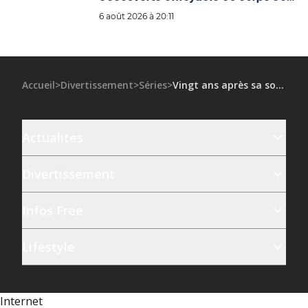
son père
6 août 2026 à 20:11
Accueil
>
Divertissement
>
Séries
>
Vingt ans après sa sortie, cette série des années 2000 cartonne sur Netflix
Actualites
Divertissement
Infos Free
Lifestyle
Internet