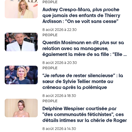
PEOPLE
Audrey Crespo-Mara, plus proche
que jamais des enfants de Thierry
Ardisson : “On se voit sans cesse”
8 août 2026 à 22:30
PEOPLE
Quentin Mosimann en dit plus sur sa
relation avec sa manageuse,
également la mère de sa fille : “Elle a
mis sa vie de côté pour ma
8 août 2026 à 20:30
carrière…”
PEOPLE
“Je refuse de rester silencieuse” : la
sœur de Sylvie Tellier monte au
créneau après la polémique
8 août 2026 à 18:30
PEOPLE
Delphine Wespiser courtisée par
"des communautés fétichistes", ces
détails intimes sur la chérie de Roger
8 août 2026 à 14:30