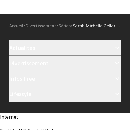
Accueil
>
Divertissement
>
Séries
>
Sarah Michelle Gellar et Linda Cardellini : les retrouvailles 20 ans après Scooby-Doo, découvrez leur transformation
Actualites
Divertissement
Infos Free
Lifestyle
Internet