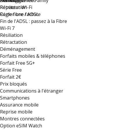
Déménagement
Résiliation
Plan du site
Avantages Free Family
Rétractation
Répéteur Wi-Fi
Régler une facture
Carte fibre / ADSL
Fin de l'ADSL : passez à la Fibre
Wi-Fi 7
Résiliation
Rétractation
Déménagement
Forfaits mobiles & téléphones
Forfait Free 5G+
Série Free
Forfait 2€
Prix bloqués
Communications à l'étranger
Smartphones
Assurance mobile
Reprise mobile
Montres connectées
Option eSIM Watch