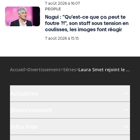
7 août 2026 à 16:07
PEOPLE
Nagui : "Qu'est-ce que ça peut te
foutre ?!", son staff sous tension en
coulisses, les images font réagir
7 août 2026 à 15:15
Accueil
>
Divertissement
>
Séries
>
Laura Smet rejoint le casting de cette série américaine très attendue
Actualites
Divertissement
Infos Free