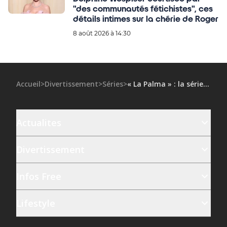
"des communautés fétichistes", ces
détails intimes sur la chérie de Roger
8 août 2026 à 14:30
Accueil
>
Divertissement
>
Séries
>
« La Palma » : la série norvégienne à succès bientôt de retour sur Netflix
Actualites
Divertissement
Infos Free
Lifestyle