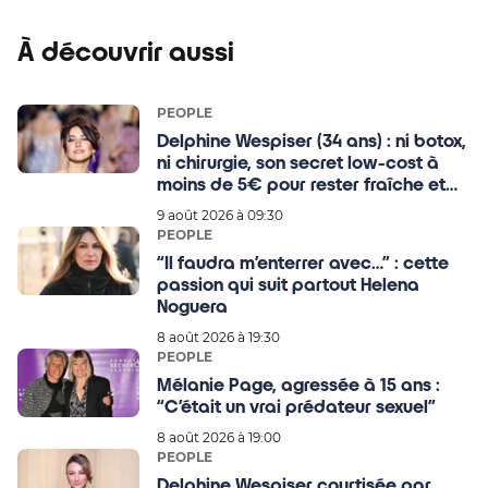
À découvrir aussi
PEOPLE
Delphine Wespiser (34 ans) : ni botox,
ni chirurgie, son secret low-cost à
moins de 5€ pour rester fraîche et
ralentir le vieillissement cutané
9 août 2026 à 09:30
PEOPLE
“Il faudra m’enterrer avec…” : cette
passion qui suit partout Helena
Noguera
8 août 2026 à 19:30
PEOPLE
Mélanie Page, agressée à 15 ans :
“C’était un vrai prédateur sexuel”
8 août 2026 à 19:00
PEOPLE
Delphine Wespiser courtisée par