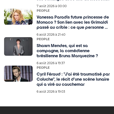
de 16 ans refont surface
7 août 2026 à 00:00
PEOPLE
Vanessa Paradis future princesse de
Monaco ? Son lien avec les Grimaldi
passé au crible : ce que personne ou
presque n'avait imaginé
6 août 2026 à 21:40
PEOPLE
Shawn Mendes, qui est sa
compagne, la comédienne
brésilienne Bruna Marquezine ?
6 août 2026 à 19:37
PEOPLE
Cyril Féraud : "J'ai été traumatisé par
Coluche", le récit d'une scène lunaire
qui a viré au cauchemar
6 août 2026 à 19:03