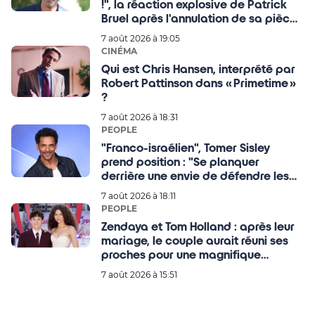
!", la réaction explosive de Patrick
Bruel après l'annulation de sa pièce
de théâtre
7 août 2026 à 19:05
CINÉMA
Qui est Chris Hansen, interprété par
Robert Pattinson dans « Primetime »
?
7 août 2026 à 18:31
PEOPLE
"Franco-israélien", Tomer Sisley
prend position : "Se planquer
derrière une envie de défendre les
Palestiniens, c'est de
7 août 2026 à 18:11
l'antisémitisme."
PEOPLE
Zendaya et Tom Holland : après leur
mariage, le couple aurait réuni ses
proches pour une magnifique
célébration au Royaume-Uni ce
7 août 2026 à 15:51
mardi !