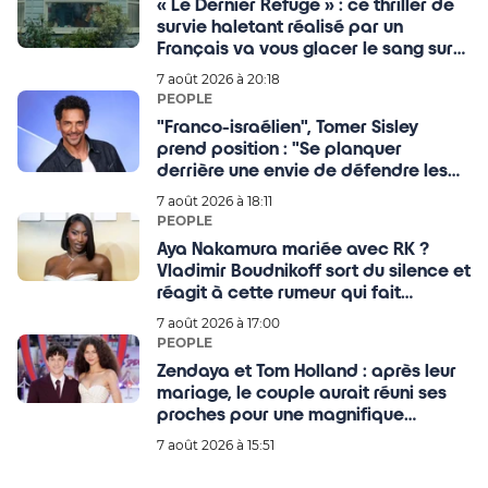
« Le Dernier Refuge » : ce thriller de
survie haletant réalisé par un
Français va vous glacer le sang sur
Netflix
7 août 2026 à 20:18
PEOPLE
"Franco-israélien", Tomer Sisley
prend position : "Se planquer
derrière une envie de défendre les
Palestiniens, c'est de
7 août 2026 à 18:11
l'antisémitisme."
PEOPLE
Aya Nakamura mariée avec RK ?
Vladimir Boudnikoff sort du silence et
réagit à cette rumeur qui fait
beaucoup parler
7 août 2026 à 17:00
PEOPLE
Zendaya et Tom Holland : après leur
mariage, le couple aurait réuni ses
proches pour une magnifique
célébration au Royaume-Uni ce
7 août 2026 à 15:51
mardi !