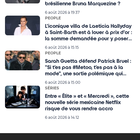
brésilienne Bruna Marquezine ?
6 août 2026 à 19:37
PEOPLE
L'iconique villa de Laeticia Hallyday
à Saint-Barth est à louer à prix d'or :
la somme demandée pour y poser
ses valises donne le tournis
6 août 2026 à 15:15
PEOPLE
Sarah Guetta défend Patrick Bruel :
"Si t’es pas #Metoo, t’es pas à la
mode", une sortie polémique qui
provoque un tollé
6 août 2026 à 15:00
SÉRIES
Entre « Élite » et « Mercredi », cette
nouvelle série mexicaine Netflix
risque de vous rendre accro
6 août 2026 à 14:12