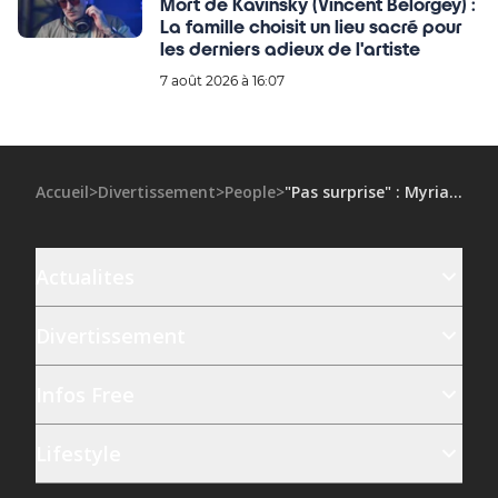
Mort de Kavinsky (Vincent Belorgey) :
La famille choisit un lieu sacré pour
les derniers adieux de l'artiste
7 août 2026 à 16:07
Accueil
>
Divertissement
>
People
>
"Pas surprise" : Myriam Abel donne son avis sur les accusations de viols contre Patrick Bruel
Actualites
Divertissement
Infos Free
Lifestyle