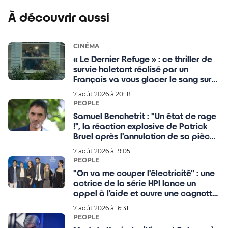
À découvrir aussi
CINÉMA
« Le Dernier Refuge » : ce thriller de
survie haletant réalisé par un
Français va vous glacer le sang sur
Netflix
7 août 2026 à 20:18
PEOPLE
Samuel Benchetrit : "Un état de rage
!", la réaction explosive de Patrick
Bruel après l'annulation de sa pièce
de théâtre
7 août 2026 à 19:05
PEOPLE
"On va me couper l'électricité" : une
actrice de la série HPI lance un
appel à l’aide et ouvre une cagnotte
pour l'aider financièrement !
7 août 2026 à 16:31
PEOPLE