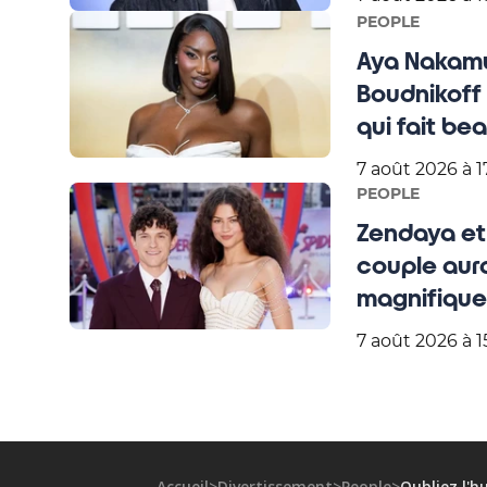
PEOPLE
Aya Nakamu
Boudnikoff 
qui fait be
7 août 2026 à 1
PEOPLE
Zendaya et 
couple aura
magnifique 
7 août 2026 à 1
Accueil
>
Divertissement
>
People
>
Oubliez l'hu