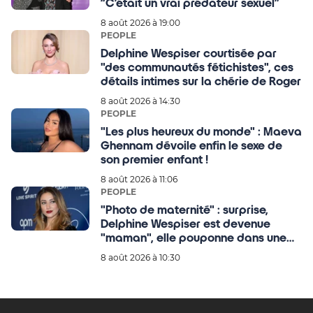
“C’était un vrai prédateur sexuel”
8 août 2026 à 19:00
PEOPLE
Delphine Wespiser courtisée par
"des communautés fétichistes", ces
détails intimes sur la chérie de Roger
8 août 2026 à 14:30
PEOPLE
"Les plus heureux du monde" : Maeva
Ghennam dévoile enfin le sexe de
son premier enfant !
8 août 2026 à 11:06
PEOPLE
"Photo de maternité" : surprise,
Delphine Wespiser est devenue
"maman", elle pouponne dans une
série de clichés très émouvants
8 août 2026 à 10:30