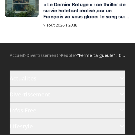
« Le Dernier Refuge » : ce thriller de
survie haletant réalisé par un
Français va vous glacer le sang sur
Netflix
7 août 2026 à 20:18
Accueil
>
Divertissement
>
People
>
"Ferme ta gueule" : Cyril Hanouna recadre sèchement Matthieu Delormeau
Actualites
Divertissement
Infos Free
Lifestyle