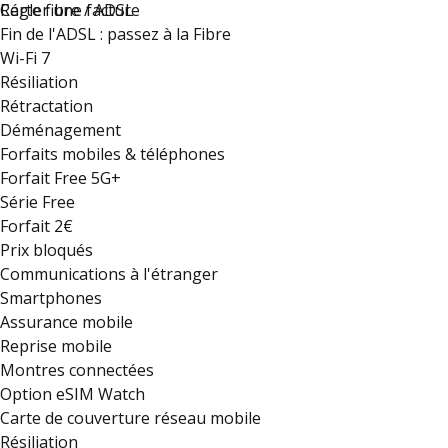
Régler une facture
Carte fibre / ADSL
Fin de l'ADSL : passez à la Fibre
Wi-Fi 7
Résiliation
Rétractation
Déménagement
Forfaits mobiles & téléphones
Forfait Free 5G+
Série Free
Forfait 2€
Prix bloqués
Communications à l'étranger
Smartphones
Assurance mobile
Reprise mobile
Montres connectées
Option eSIM Watch
Carte de couverture réseau mobile
Résiliation