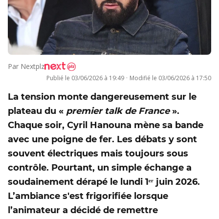
Par
Nextplz
Publié le
03/06/2026 à 19:49
·
Modifié le
03/06/2026 à 17:50
La tension monte dangereusement sur le
plateau du «
premier talk de France
».
Chaque soir, Cyril Hanouna mène sa bande
avec une poigne de fer. Les débats y sont
souvent électriques mais toujours sous
contrôle. Pourtant, un simple échange a
soudainement dérapé le lundi 1ᵉʳ juin 2026.
L’ambiance s'est frigorifiée lorsque
l’animateur a décidé de remettre