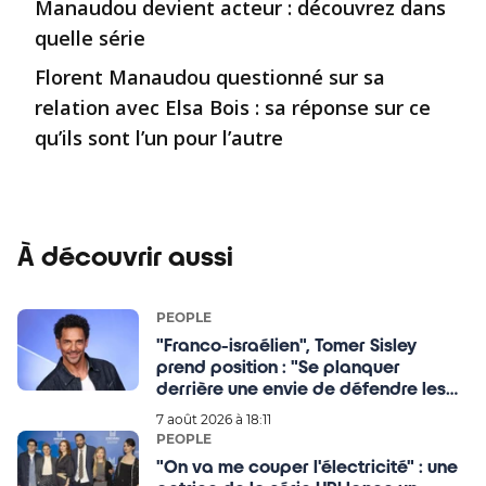
Manaudou devient acteur : découvrez dans
quelle série
Florent Manaudou questionné sur sa
relation avec Elsa Bois : sa réponse sur ce
qu’ils sont l’un pour l’autre
À découvrir aussi
PEOPLE
"Franco-israélien", Tomer Sisley
prend position : "Se planquer
derrière une envie de défendre les
Palestiniens, c'est de
7 août 2026 à 18:11
l'antisémitisme."
PEOPLE
"On va me couper l'électricité" : une