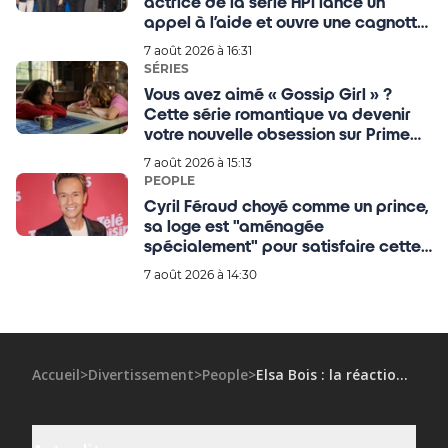
actrice de la série HPI lance un
appel à l’aide et ouvre une cagnotte
pour l'aider financièrement !
7 août 2026 à 16:31
SÉRIES
Vous avez aimé « Gossip Girl » ?
Cette série romantique va devenir
votre nouvelle obsession sur Prime
Video
7 août 2026 à 15:13
PEOPLE
Cyril Féraud choyé comme un prince,
sa loge est "aménagée
spécialement" pour satisfaire cette
exigence sine qua non
7 août 2026 à 14:30
Accueil
>
Divertissement
>
People
>
Elsa Bois : la réaction de Florent Manaudou à ses clichés au Mexique met la puce à l'oreille !