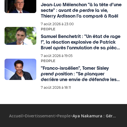
Jean-Luc Mélenchon "à la tête d'une
secte" : avant de perdre la vie,
Thierry Ardisson l'a comparé à Raël
7 août 2026 à 23:00
PEOPLE
Samuel Benchetrit : "Un état de rage
!", la réaction explosive de Patrick
Bruel après l'annulation de sa pièce
de théâtre
7 août 2026 à 19:05
PEOPLE
"Franco-israélien", Tomer Sisley
prend position : "Se planquer
derrière une envie de défendre les
Palestiniens, c'est de
7 août 2026 à 18:11
l'antisémitisme."
Accueil
>
Divertissement
>
People
>
Aya Nakamura : Gérard Larcher se plante royalement en tentant de critiquer les paroles de ses chansons, regardez !