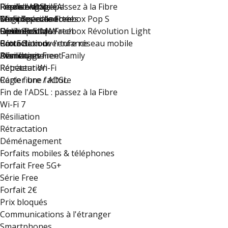
Fin de l'ADSL : passez à la Fibre
Reprise mobile
Résiliez votre FAI
Free s'engage
Freebox Pop
Wi-Fi 7
Montres connectées
Compte accès libre
Le groupe Iliad
Série Spéciale Freebox Pop S
Résiliation
Option eSIM Watch
Guide Pratique
Free recrute !
Série Spéciale Freebox Révolution Light
Rétractation
Carte de couverture réseau mobile
Protection de l'enfance
Box 5G
Déménagement
Résiliation
Plan du site
Avantages Free Family
Rétractation
Répéteur Wi-Fi
Régler une facture
Carte fibre / ADSL
Fin de l'ADSL : passez à la Fibre
Wi-Fi 7
Résiliation
Rétractation
Déménagement
Forfaits mobiles & téléphones
Forfait Free 5G+
Série Free
Forfait 2€
Prix bloqués
Communications à l'étranger
Smartphones