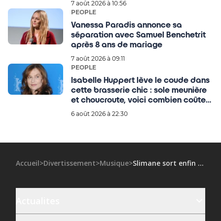
7 août 2026 à 10:56
PEOPLE
Vanessa Paradis annonce sa
séparation avec Samuel Benchetrit
après 8 ans de mariage
7 août 2026 à 09:11
PEOPLE
Isabelle Huppert lève le coude dans
cette brasserie chic : sole meunière
et choucroute, voici combien coûte
un dîner dans son QG
6 août 2026 à 22:30
Accueil
>
Divertissement
>
Musique
>
Slimane sort enfin du silence après les accusations de harcèlement sexuel
Actualites